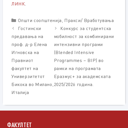
ЛИНК
.
Categories
Општи соопштенија
,
Пракси/ Вработувања
Гостински
Конкурс за студентска
предавања на
мобилност за комбинирани
проф. д-р Елена
интензивни програми
Игновска на
(Blended Intensive
Правниот
Programmes – BIP) во
факултет на
рамки на програмата
Универзитетот
Еразмус+ за академската
Бикока во Милано,
2025/2026 година.
Италија
ФАКУЛТЕТ