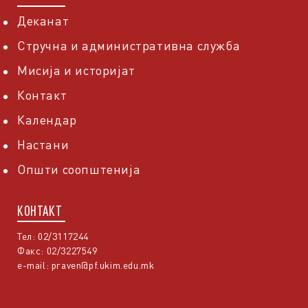
Деканат
Стручна и административна служба
Мисија и историјат
Контакт
Календар
Настани
Општи соопштенија
КОНТАКТ
Тел: 02/3117244
Факс: 02/3227549
e-mail:
praven@pf.ukim.edu.mk