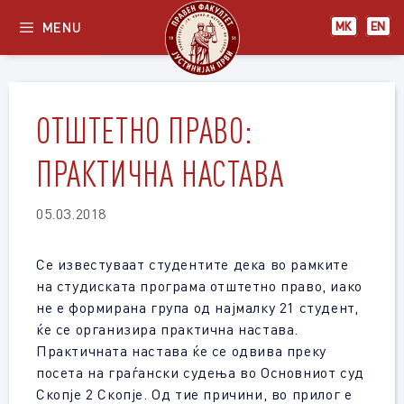
Skip
MENU
МК
EN
to
content
ОТШТЕТНО ПРАВО:
ПРАКТИЧНА НАСТАВА
05.03.2018
Се известуваат студентите дека во рамките
на студиската програма отштетно право, иако
не е формирана група од најмалку 21 студент,
ќе се организира практична настава.
Практичната настава ќе се одвива преку
посета на граѓански судења во Основниот суд
Скопје 2 Скопје. Од тие причини, во прилог е