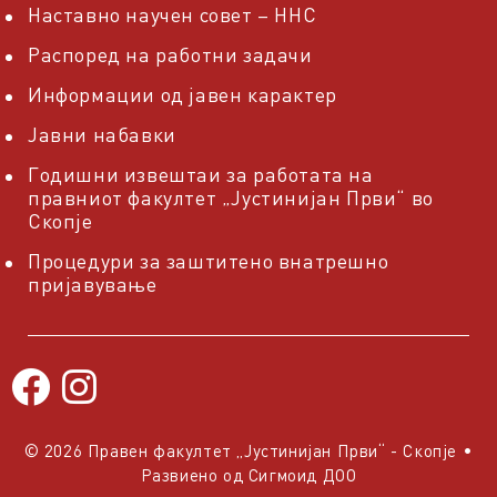
Наставно научен совет – ННС
Распоред на работни задачи
Информации од јавен карактер
Јавни набавки
Годишни извештаи за работата на
правниот факултет „Јустинијан Први“ во
Скопје
Процедури за заштитено внатрешно
пријавување
© 2026 Правен факултет „Јустинијан Први“ - Скопје
•
Развиено од
Сигмоид ДОО