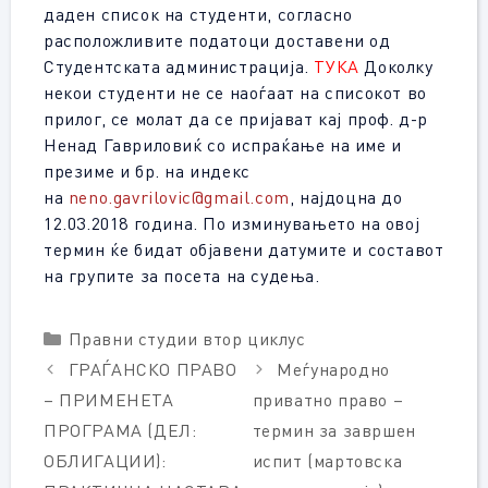
даден список на студенти, согласно
расположливите податоци доставени од
Студентската администрација.
ТУКА
Доколку
некои студенти не се наоѓаат на списокот во
прилог, се молат да се пријават кај проф. д-р
Ненад Гавриловиќ со испраќање на име и
презиме и бр. на индекс
на
neno.gavrilovic@gmail.com
, најдоцна до
12.03.2018 година. По изминувањето на овој
термин ќе бидат објавени датумите и составот
на групите за посета на судења.
Categories
Правни студии втор циклус
ГРАЃАНСКО ПРАВО
Меѓународно
– ПРИМЕНЕТА
приватно право –
ПРОГРАМА (ДЕЛ:
термин за завршен
ОБЛИГАЦИИ):
испит (мартовска