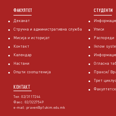
ФАКУЛТЕТ
СТУДЕНТИ
Деканат
Информации
Стручна и административна служба
Уписи
Мисија и историјат
Распореди
Контакт
Iknow syst
Календар
Информаци
Настани
Огласна та
Општи соопштенија
Пракси/ В
Трет циклу
КОНТАКТ
Факултетск
Тел: 02/3117244
Факс: 02/3227549
e-mail:
praven@pf.ukim.edu.mk