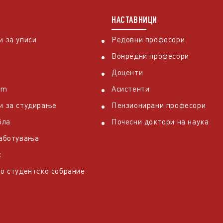
НАСТАВНИЦИ
 за уписи
Редовни професори
Вонредни професори
Доценти
em
Асистенти
и за студирање
Пензионирани професори
бла
Почесни доктори на наука
работувања
с
о студентско собрание