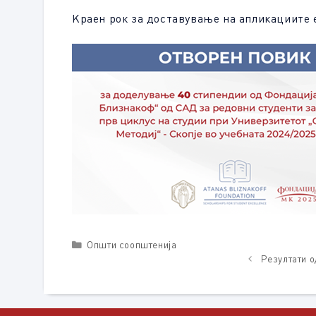
Kраен рок за доставување на апликациите е
Categories
Општи соопштенија
Резултати о