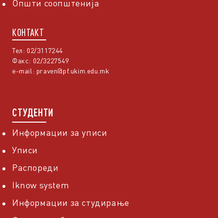
Општи соопштенија
КОНТАКТ
Тел: 02/3117244
Факс: 02/3227549
e-mail:
praven@pf.ukim.edu.mk
СТУДЕНТИ
Информации за уписи
Уписи
Распореди
Iknow system
Информации за студирање