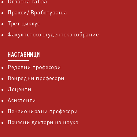
Огласна табла
Пракси/ Вработувања
Трет циклус
Факултетско студентско собрание
НАСТАВНИЦИ
Редовни професори
Вонредни професори
Доценти
Асистенти
Пензионирани професори
Почесни доктори на наука