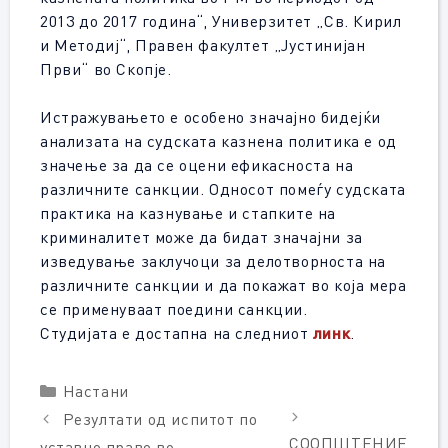
2013 до 2017 година“, Универзитет „Св. Кирил
и Методиј“, Правен факултет „Јустинијан
Први“ во Скопје.
Истражувањето е особено значајно бидејќи
анализата на судската казнена политика е од
значење за да се оцени ефикасноста на
различните санкции. Односот помеѓу судската
практика на казнување и стапките на
криминалитет може да бидат значајни за
изведување заклучоци за делотворноста на
различните санкции и да покажат во која мера
се применуваат поедини санкции.
Студијата е достапна на следниот
линк
.
Categories
Настани
Резултати од испитот по
СООПШТЕНИЕ
уставно право во