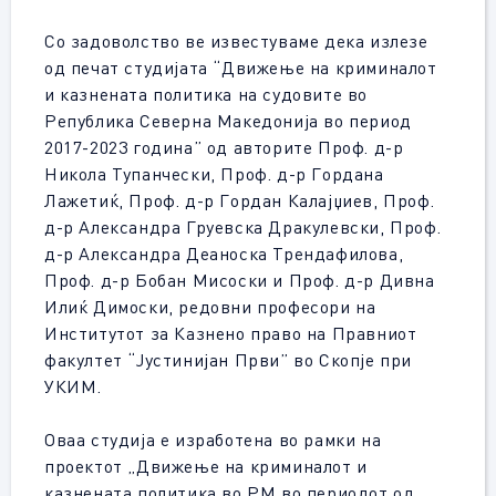
Со задоволство ве известуваме дека излезе
од печат студијата “Движење на криминалот
и казнената политика на судовите во
Република Северна Македонија во период
2017-2023 година” од авторите Проф. д-р
Никола Тупанчески, Проф. д-р Гордана
Лажетиќ, Проф. д-р Гордан Калајџиев, Проф.
д-р Александра Груевска Дракулевски, Проф.
д-р Александра Деаноска Трендафилова,
Проф. д-р Бобан Мисоски и Проф. д-р Дивна
Илиќ Димоски, редовни професори на
Институтот за Казнено право на Правниот
факултет “Јустинијан Први” во Скопје при
УКИМ.
Оваа студија е изработена во рамки на
проектот „Движење на криминалот и
казнената политика во РМ во периодот од