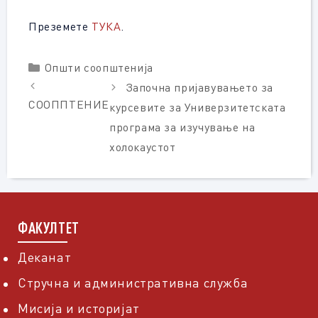
Преземете
ТУКА
.
Categories
Општи соопштенија
Започна пријавувањето за
СООППТЕНИЕ
курсевите за Универзитетската
програма за изучување на
холокаустот
ФАКУЛТЕТ
Деканат
Стручна и административна служба
Мисија и историјат