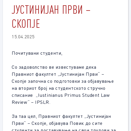
ЈУСТИНИЈАН ПРВИ –
СКОПЈЕ
15.04.2025
Почитувани студенти,
Со задоволство ве известуваме дека
Правниот факултет „Јустинијан Први“ –
Скопје започна со подготовки за објавување
на вториот број на студентското стручно
списание „Iustinianus Primus
Student
Law
Review“ – IPSLR.
За таа цел, Правниот факултет „Јустинијан
Први“ – Скопје, објавува Повик до сите
студенти за доставување на свои трудови за