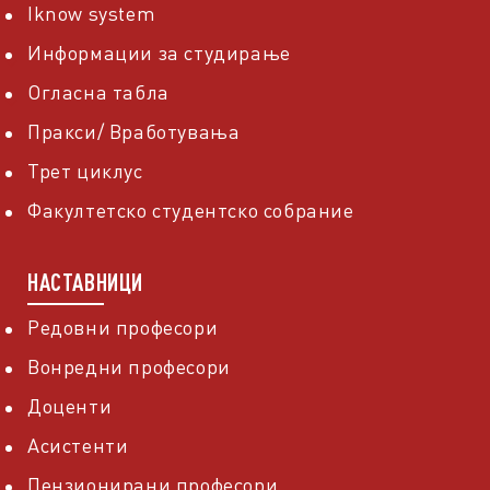
Iknow system
Информации за студирање
Огласна табла
Пракси/ Вработувања
Трет циклус
Факултетско студентско собрание
НАСТАВНИЦИ
Редовни професори
Вонредни професори
Доценти
Асистенти
Пензионирани професори