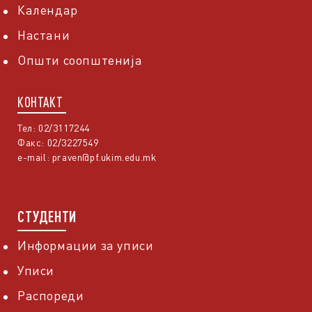
Календар
Настани
Општи соопштенија
КОНТАКТ
Тел: 02/3117244
Факс: 02/3227549
e-mail:
praven@pf.ukim.edu.mk
СТУДЕНТИ
Информации за уписи
Уписи
Распореди