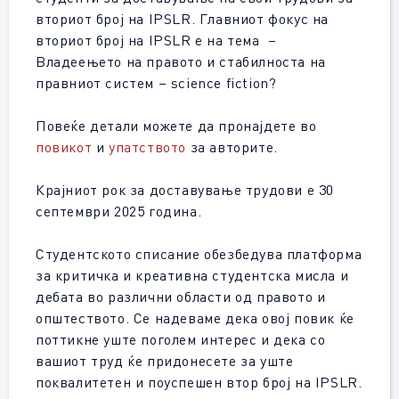
вториот број на IPSLR. Главниот фокус на
вториот број на IPSLR е на тема –
Владеењето на правото и стабилноста на
правниот систем – science fiction?
Повеќе детали можете да пронајдете во
повикот
и
упатството
за авторите.
Крајниот рок за доставување трудови е 30
септември 2025 година.
Студентското списание обезбедува платформа
за критичка и креативна студентска мисла и
дебата во различни области од правото и
општеството. Се надеваме дека овој повик ќе
поттикне уште поголем интерес и дека со
вашиот труд ќе придонесете за уште
поквалитетен и поуспешен втор број на IPSLR.