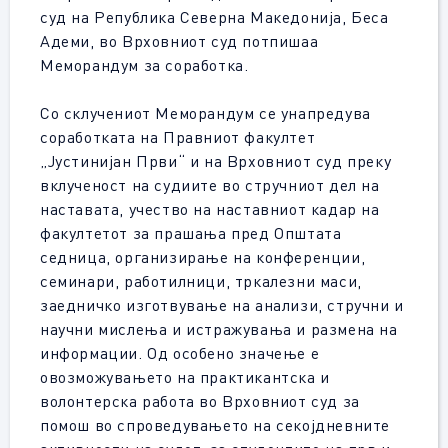
суд на Република Северна Македонија, Беса
Адеми, во Врховниот суд потпишаа
Меморандум за соработка.
Со склучениот Меморандум се унапредува
соработката на Правниот факултет
„Јустинијан Први“ и на Врховниот суд преку
вклученост на судиите во стручниот дел на
наставата, учество на наставниот кадар на
факултетот за прашања пред Општата
седница, организирање на конференции,
семинари, работилници, тркалезни маси,
заедничко изготвување на анализи, стручни и
научни мислења и истражувања и размена на
информации. Од особено значење е
овозможувањето на практикантска и
волонтерска работа во Врховниот суд за
помош во спроведувањето на секојдневните