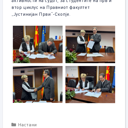
активности на судот, за студентите на прв и
втор циклус на Правниот факултет
„Јустинијан Први“-Скопје.
Categories
Настани