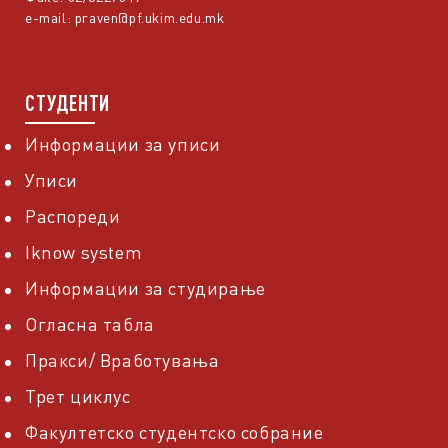
e-mail:
praven@pf.ukim.edu.mk
СТУДЕНТИ
Информации за уписи
Уписи
Распореди
Iknow system
Информации за студирање
Огласна табла
Пракси/ Вработувања
Трет циклус
Факултетско студентско собрание