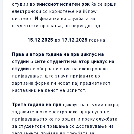
студии во
зимскиот испитен рок
ќе се врши
електронски со користење на iKnow
системот
И
физички во службата за
студентски прашања, во периодот од
1
5.
12.2025
до
1
7.
12.2025
година,
П
рва и втора година на прв циклус
на
студии
и
сите студенти на вто
р
циклус
на
студии
се обврзани само на електронско
пријавување, што значи пријавите во
хартиена форма ги носат кај предметниот
наставник на денот на испитот.
Трета година на прв
циклус на студии покрај
задожителното електронско пријавување,
пријавувањето ќе го вршат и преку службата
за студентски прашања со доставување на
хартиeните пријави во службата за