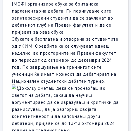
(МОФ) организира обука за британска
парламентарна дебата. Ги повикуваме сите
заинтересирани студенти да се зачленат во
дебатниот клуб на Правен факултет и да се
пријават за оваа обука.
Обуката е бесплатна и отворена за студентите
од УКИМ. Средбите ќе се случуваат еднаш
неделно, во просториите на Правен факултет
во периодот од октомври до декември 2024
год. По завршување на тренингот сите
учесници ќе имаат можност да дебатираат на
Национален студентски дебатен турнир.
Доколку сметаш дека се пронаоѓаш во
светот на дебата, сакаш да научиш
аргументирано да се изразуваш и критички да
размислуваш, да ја разгориш својата
компетитивност и да запознаеш други
дебатери, пријави се до 13-ти октомври 2024
година на следниот линк: