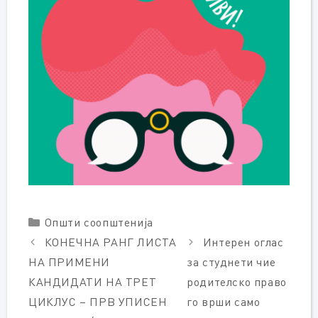
Categories
Општи соопштенија
КОНЕЧНА РАНГ ЛИСТА
Интерен оглас
НА ПРИМЕНИ
за студнети чие
КАНДИДАТИ НА ТРЕТ
родителско право
ЦИКЛУС – ПРВ УПИСЕН
го врши само