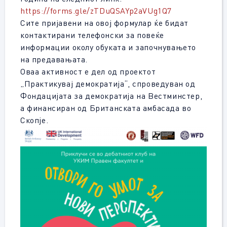
https://forms.gle/zTDuQSAYp2aVUg1Q7
Сите пријавени на овој формулар ќе бидат
контактирани телефонски за повеќе
информации околу обуката и започнувањето
на предавањата.
Оваа активност е дел од проектот
„Практикувај демократија“, спроведуван од
Фондацијата за демократија на Вестминстер,
а финансиран од Британската амбасада во
Скопје.