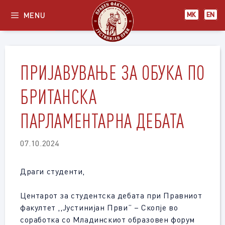
Skip
MENU
МК
EN
to
content
ПРИЈАВУВАЊЕ ЗА ОБУКА ПО
БРИТАНСКА
ПАРЛАМЕНТАРНА ДЕБАТА
07.10.2024
Драги студенти,
Центарот за студентска дебата при Правниот
факултет ,,Јустинијан Први” – Скопје во
соработка со Младинскиот образовен форум