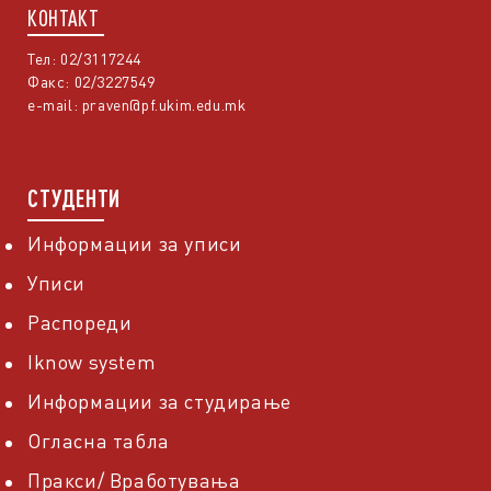
КОНТАКТ
Тел: 02/3117244
Факс: 02/3227549
e-mail:
praven@pf.ukim.edu.mk
СТУДЕНТИ
Информации за уписи
Уписи
Распореди
Iknow system
Информации за студирање
Огласна табла
Пракси/ Вработувања