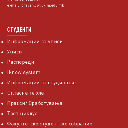
e-mail:
praven@pf.ukim.edu.mk
СТУДЕНТИ
Информации за уписи
Уписи
Распореди
Iknow system
Информации за студирање
Огласна табла
Пракси/ Вработувања
Трет циклус
Факултетско студентско собрание