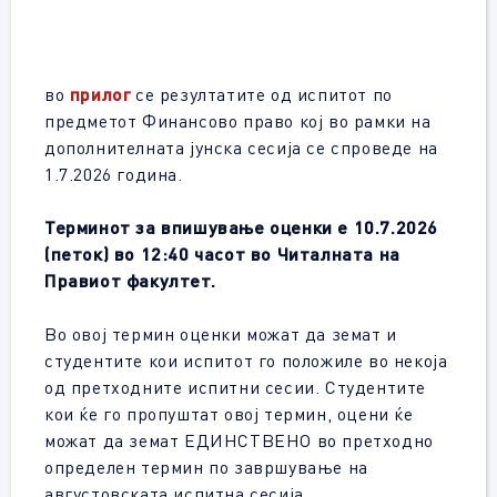
во
прилог
се резултатите од испитот по
предметот Финансово право кој во рамки на
дополнителната јунска сесија се спроведе на
1.7.2026 година.
Терминот за впишување оценки е 10.7.2026
(петок) во 12:40 часот во Читалната на
Правиот факултет.
Во овој термин оценки можат да земат и
студентите кои испитот го положиле во некоја
од претходните испитни сесии. Студентите
кои ќе го пропуштат овој термин, оцени ќе
можат да земат ЕДИНСТВЕНО во претходно
определен термин по завршување на
августовската испитна сесија.