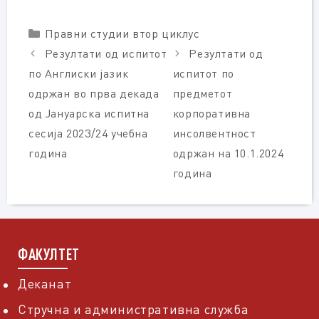
Categories
Правни студии втор циклус
Резултати од испитот
Резултати од
по Англиски јазик
испитот по
одржан во прва декада
предметот
од Јануарска испитна
корпоративна
сесија 2023/24 учебна
инсолвентност
година
одржан на 10.1.2024
година
ФАКУЛТЕТ
Деканат
Стручна и административна служба