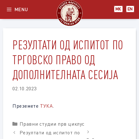
Skip
MENU
МК
EN
to
content
РЕЗУЛТАТИ ОД ИСПИТОТ ПО
ТРГОВСКО ПРАВО ОД
ДОПОЛНИТЕЛНАТА СЕСИЈА
02.10.2023
Преземете
ТУКА
.
Categories
Правни студии прв циклус
Резултати од испитот по