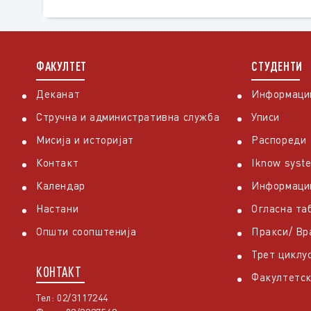
ФАКУЛТЕТ
СТУДЕНТИ
Деканат
Информации
Стручна и административна служба
Уписи
Мисија и историјат
Распореди
Контакт
Iknow syst
Календар
Информаци
Настани
Огласна та
Општи соопштенија
Пракси/ В
Трет циклу
КОНТАКТ
Факултетск
Тел: 02/3117244