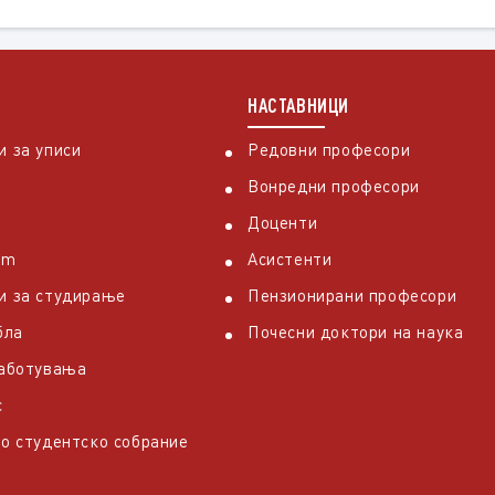
НАСТАВНИЦИ
 за уписи
Редовни професори
Вонредни професори
Доценти
em
Асистенти
и за студирање
Пензионирани професори
бла
Почесни доктори на наука
работувања
с
о студентско собрание