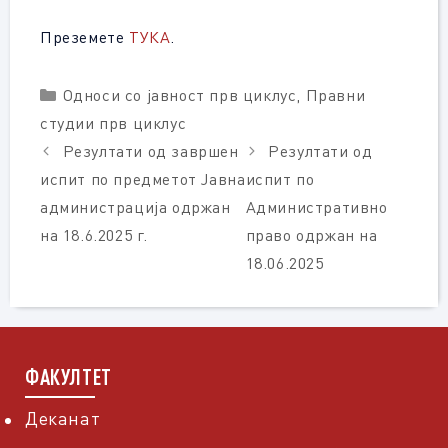
Преземете
ТУКА
.
Categories
Односи со јавност прв циклус
,
Правни
студии прв циклус
Резултати од завршен
Резултати од
испит по предметот Јавна
испит по
администрација одржан
Административно
на 18.6.2025 г.
право одржан на
18.06.2025
ФАКУЛТЕТ
Деканат