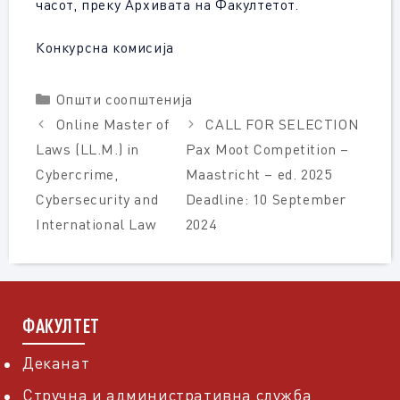
часот, преку Архивата на Факултетот.
Конкурсна комисија
Categories
Општи соопштенија
Online Master of
CALL FOR SELECTION
Laws (LL.M.) in
Pax Moot Competition –
Cybercrime,
Maastricht – ed. 2025
Cybersecurity and
Deadline: 10 September
International Law
2024
ФАКУЛТЕТ
Деканат
Стручна и административна служба