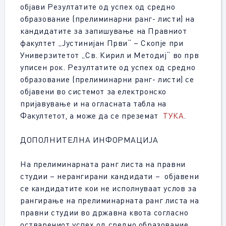
објави Резултатите од успех од средно
образование (прелиминарни ранг- листи) на
кандидатите за запишување на Правниот
факултет „Јустинијан Први“ – Скопје при
Универзитетот „Св. Кирил и Методиј“ во прв
уписен рок. Резултатите од успех од средно
образование (прелиминарни ранг- листи) се
објавени во системот за електронско
пријавување и на огласната табла на
Факултетот, а може да се преземат
ТУКА
.
ДОПОЛНИТЕЛНА ИНФОРМАЦИЈА
На прелиминарната ранг листа на правни
студии – нерангирани кандидати – објавени
се кандидатите кои не исполнуваат услов за
рангирање на прелиминарната ранг листа на
правни студии во државна квота согласно
остварениот успех од средно образование.