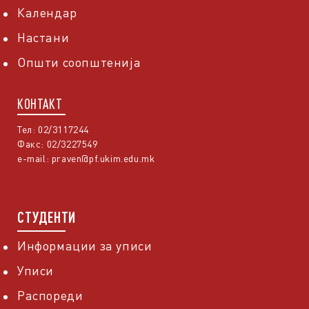
Календар
Настани
Општи соопштенија
КОНТАКТ
Тел: 02/3117244
Факс: 02/3227549
e-mail:
praven@pf.ukim.edu.mk
СТУДЕНТИ
Информации за уписи
Уписи
Распореди