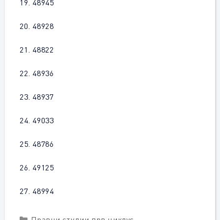
19. 48945
20. 48928
21. 48822
22. 48936
23. 48937
24. 49033
25. 48786
26. 49125
27. 48994
Categories
Правни студии прв циклус