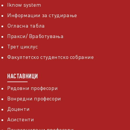
Iknow system
Информации за студирање
Огласна табла
Пракси/ Вработувања
Трет циклус
Факултетско студентско собрание
НАСТАВНИЦИ
Редовни професори
Вонредни професори
Доценти
Асистенти
Пензионирани професори