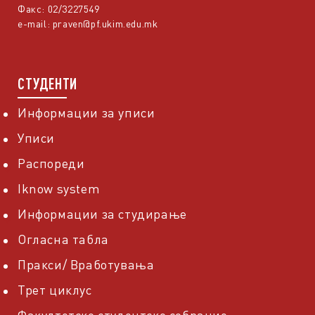
Факс: 02/3227549
e-mail:
praven@pf.ukim.edu.mk
СТУДЕНТИ
Информации за уписи
Уписи
Распореди
Iknow system
Информации за студирање
Огласна табла
Пракси/ Вработувања
Трет циклус