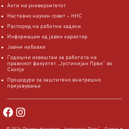
Акти на универзитетот
Наставно научен совет – ННС
Распоред на работни задачи
Информации од јавен карактер
Јавни набавки
Годишни извештаи за работата на
правниот факултет „Јустинијан Први“ во
Скопје
Процедури за заштитено внатрешно
пријавување
© 2026 Правен факултет „Јустинијан Први“ - Скопје
•