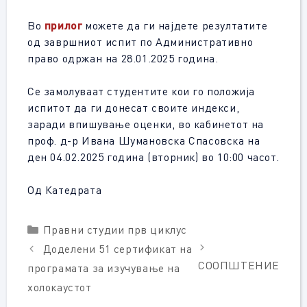
Во
прилог
можете да ги најдете резултатите
од завршниот испит по Административно
право одржан на 28.01.2025 година.
Се замолуваат студентите кои го положија
испитот да ги донесат своите индекси,
заради впишување оценки, во кабинетот на
проф. д-р Ивана Шумановска Спасовска на
ден 04.02.2025 година (вторник) во 10:00 часот.
Од Катедрата
Categories
Правни студии прв циклус
Доделени 51 сертификат на
СООПШТЕНИЕ
програмата за изучување на
холокаустот