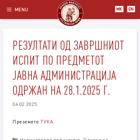
Skip
MENU
МК
EN
to
content
РЕЗУЛТАТИ ОД ЗАВРШНИОТ
ИСПИТ ПО ПРЕДМЕТОТ
ЈАВНА АДМИНИСТРАЦИЈА
ОДРЖАН НА 28.1.2025 Г.
04.02.2025
Преземете
ТУКА
.
Categories
Новинарство прв циклус
,
Односи со