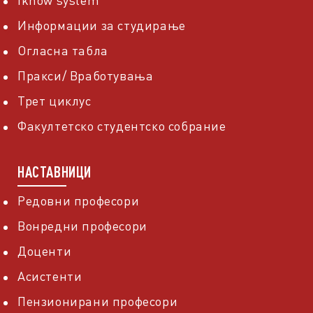
Iknow system
Информации за студирање
Огласна табла
Пракси/ Вработувања
Трет циклус
Факултетско студентско собрание
НАСТАВНИЦИ
Редовни професори
Вонредни професори
Доценти
Асистенти
Пензионирани професори