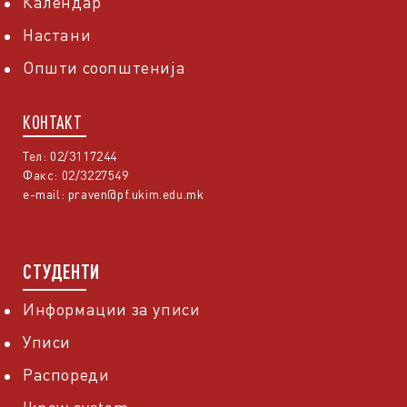
Календар
Настани
Општи соопштенија
КОНТАКТ
Тел: 02/3117244
Факс: 02/3227549
e-mail:
praven@pf.ukim.edu.mk
СТУДЕНТИ
Информации за уписи
Уписи
Распореди