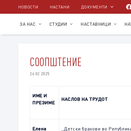
Skip
НОВОСТИ
НАСТАНИ
ДОКУМЕНТИ
to
content
ЗА НАС
СТУДИИ
НАСТАВНИЦИ
НА
СООПШТЕНИЕ
26.02.2025
ИМЕ И
НАСЛОВ НА ТРУДОТ
ПРЕЗИМЕ
Елена
,,
Детски бракови во Републик