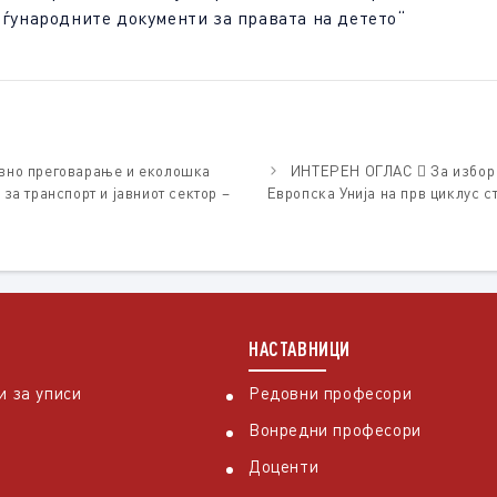
еѓународните документи за правата на детето
“
ивно преговарање и еколошка
ИНТЕРЕН ОГЛАС  За избор н
за транспорт и јавниот сектор –
Европска Унија на прв циклус с
НАСТАВНИЦИ
 за уписи
Редовни професори
Вонредни професори
Доценти