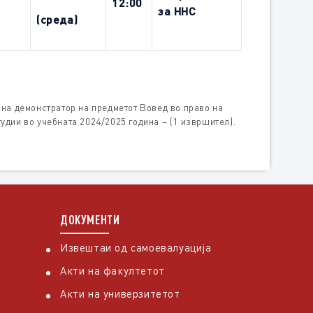
12:
0
0
за ННС
(среда)
а демонстратор на предметот Вовед во право на
тудии во учебната 2024/2025 година – (1 извршител).
ДОКУМЕНТИ
Извештаи од самоевалуација
Акти на факултетот
Акти на универзитетот