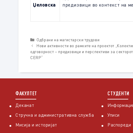
Џеловска
предизвици во контекст на м
Categories
Одбрани на магистарски трудови
Нови активности во рамките на проектот „Колект
одговорност – предизвици и перспективи за секторот 
CERP“
ФАКУЛТЕТ
СТУДЕНТИ
Деканат
Информации
Стручна и административна служба
Уписи
Мисија и историјат
Распореди