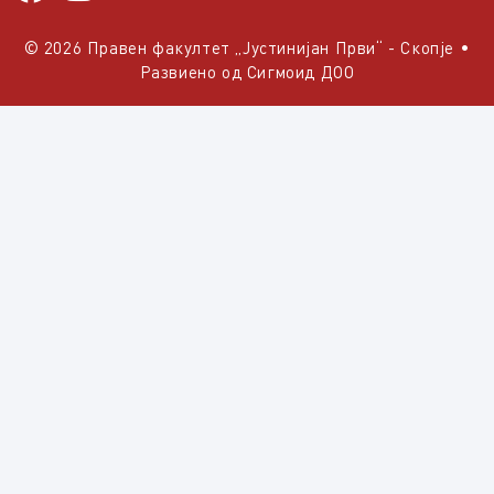
© 2026 Правен факултет „Јустинијан Први“ - Скопје
•
Развиено од
Сигмоид ДОО