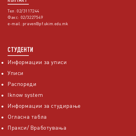
Тел: 02/3117244
Факс: 02/3227549
e-mail:
praven@pf.ukim.edu.mk
СТУДЕНТИ
Информации за уписи
Уписи
Распореди
Iknow system
Информации за студирање
Огласна табла
Пракси/ Вработувања