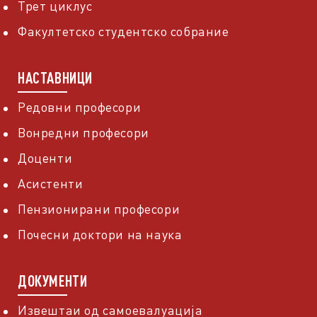
Трет циклус
Факултетско студентско собрание
НАСТАВНИЦИ
Редовни професори
Вонредни професори
Доценти
Асистенти
Пензионирани професори
Почесни доктори на наука
ДОКУМЕНТИ
Извештаи од самоевалуација