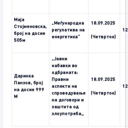
Maja
„Меѓународна
18.09.2025
Стојменовска,
регулатива на
12
број на досие
енергетика“
(Четврток)
505м
„Јавни
набавки во
одбраната:
Даринка
Правни
18.09.2025
Панзов, број
аспекти на
12
на досие 999
спроведување
(Четврток)
M
на договори и
заштита од
злоупотреба
,,