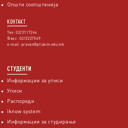
Општи соопштенија
КОНТАКТ
Тел: 02/3117244
Факс: 02/3227549
e-mail:
praven@pf.ukim.edu.mk
СТУДЕНТИ
Информации за уписи
Уписи
Распореди
Iknow system
Информации за студирање