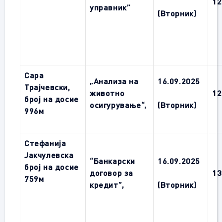
12
управник”
(Вторник)
Сара
„Анализа на
16.09.2025
Трајчевски,
животно
12
број на досие
осигурување“,
(Вторник)
996м
Стефанија
Јакчулевска
“Банкарски
16.09.2025
број на досие
договор за
13
759м
кредит”,
(Вторник)