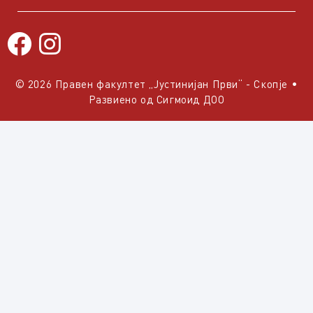
© 2026 Правен факултет „Јустинијан Први“ - Скопје
•
Развиено од
Сигмоид ДОО