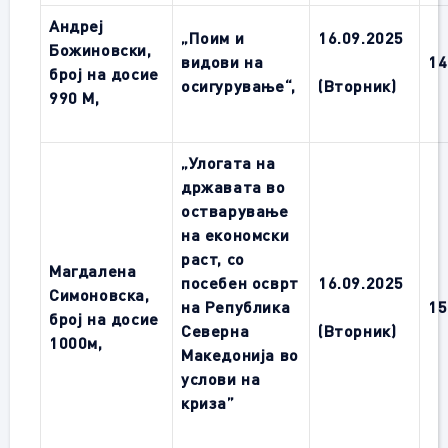
Андреј
„Поим и
16.09.2025
Божиновски,
видови на
14
број на досие
осигурување“,
(Вторник)
990 M,
„Улогата на
државата во
остварување
на економски
раст, со
Магдалена
посебен осврт
16.09.2025
Симоновска
,
на Република
15
број на досие
Северна
(Вторник)
1000м,
Македонија во
услови на
криза”