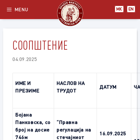
Skip
MENU
МК
EN
to
content
СООПШТЕНИЕ
04.09.2025
ИМЕ И
НАСЛОВ НА
ДАТУМ
Ч
ПРЕЗИМЕ
ТРУДОТ
Бојана
Панковска, со
“Правна
број на досие
регулација на
16.09.2025
746м
стечајниот