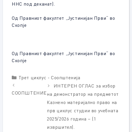
ННС под деканат).
Од Правниот факултет „Јустинијан Први“ во
Скопје
Од Правниот факултет „Јустинијан Први“ во
Скопје
Categories
Трет циклус - Соопштенија
ИНТЕРЕН ОГЛАС за избор
СООПШТЕНИЕ
на демонстратор на предметот
Казнено материјално право на
прв циклус студии во учебната
2025/2026 година – (1
извршител).