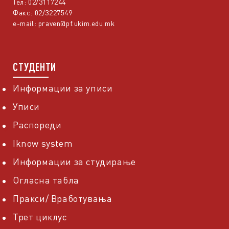
Тел: 02/3117244
Факс: 02/3227549
e-mail:
praven@pf.ukim.edu.mk
СТУДЕНТИ
Информации за уписи
Уписи
Распореди
Iknow system
Информации за студирање
Огласна табла
Пракси/ Вработувања
Трет циклус