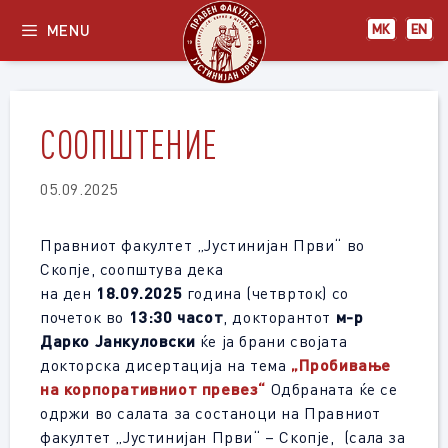
Skip
MENU
МК
EN
to
content
СООПШТЕНИЕ
05.09.2025
Правниот факултет „Јустинијан Први“ во
Скопје, соопштува дека
на ден
18.09.2025
година (четврток) со
почеток во
13:30
часот
, докторантот
м-р
Дарко Јанкуловски
ќе ја брани својата
докторска дисертација на тема
„Пробивање
на корпоративниот превез“
Одбраната ќе се
одржи во салата за состаноци на Правниот
факултет „Јустинијан Први“ – Скопје, (сала за