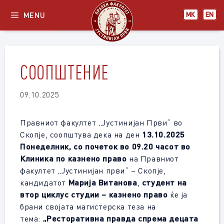
Skip
MENU
МК
EN
to
content
СООПШТЕНИЕ
09.10.2025
Правниот факултет „Јустинијан Први“ во
Скопје, соопштува дека на ден
13.10.2025
Понеделник, со почеток во 09.20
часот во
Клиника по казнено право
на Правниот
факултет „Јустинијан први“ – Скопје,
кандидатот
Марија Витанова
,
студент на
втор циклус студии – казнено право
ќе ја
брани својата магистерска теза на
тема:
„Ресторативна правда спрема децата