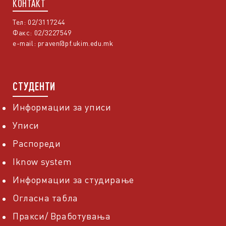
КОНТАКТ
Тел: 02/3117244
Факс: 02/3227549
e-mail:
praven@pf.ukim.edu.mk
СТУДЕНТИ
Информации за уписи
Уписи
Распореди
Iknow system
Информации за студирање
Огласна табла
Пракси/ Вработувања