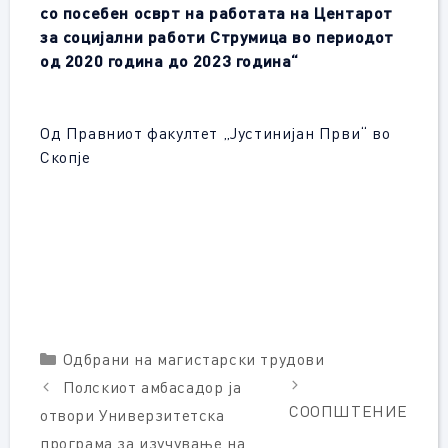
со посебен осврт на работата на Центарот
за социјални работи Струмица во периодот
од 2020 година до 2023 година“
Од Правниот факултет „Јустинијан Први“ во
Скопје
Categories
Одбрани на магистарски трудови
Полскиот амбасадор ја
СООПШТЕНИЕ
отвори Универзитетска
програма за изучување на