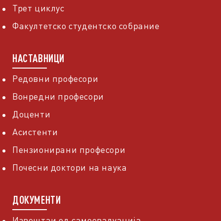
Трет циклус
Факултетско студентско собрание
НАСТАВНИЦИ
Редовни професори
Вонредни професори
Доценти
Асистенти
Пензионирани професори
Почесни доктори на наука
ДОКУМЕНТИ
Извештаи од самоевалуација