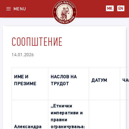
Skip
MENU
МК
EN
to
content
СООПШТЕНИЕ
14.01.2026
ИМЕ И
НАСЛОВ НА
ДАТУМ
ЧА
ПРЕЗИМЕ
ТРУДОТ
,,Етнички
императиви и
правни
Александра
ограничувања: