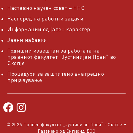
Наставно научен совет – ННС
Распоред на работни задачи
Информации од јавен карактер
Јавни набавки
Годишни извештаи за работата на
правниот факултет „Јустинијан Први“ во
Скопје
Процедури за заштитено внатрешно
пријавување
© 2026 Правен факултет „Јустинијан Први“ - Скопје
•
Развиено од
Сигмоид ДОО