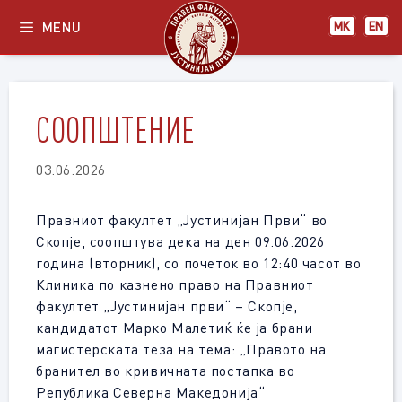
Skip
MENU
МК
EN
to
content
СООПШТЕНИЕ
03.06.2026
Правниот факултет „Јустинијан Први“ во
Скопје, соопштува дека на ден 09.06.2026
година (вторник), со почеток во 12:40 часот во
Клиника по казнено право на Правниот
факултет „Јустинијан први“ – Скопје,
кандидатот Марко Малетиќ ќе ја брани
магистерската теза на тема: „Правото на
бранител во кривичната постапка во
Република Северна Македонија“