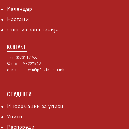
Календар
Настани
Општи соопштенија
КОНТАКТ
Тел: 02/3117244
Факс: 02/3227549
e-mail:
praven@pf.ukim.edu.mk
СТУДЕНТИ
Информации за уписи
Уписи
Распореди