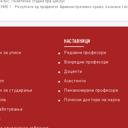
иклус
,
Политички студии прв циклус
ЕНИЕ
Резултати од предметот Административно право, казнена сеси
НАСТАВНИЦИ
 за уписи
Редовни професори
Вонредни професори
Доценти
em
Асистенти
и за студирање
Пензионирани професори
бла
Почесни доктори на наука
работувања
с
о студентско собрание