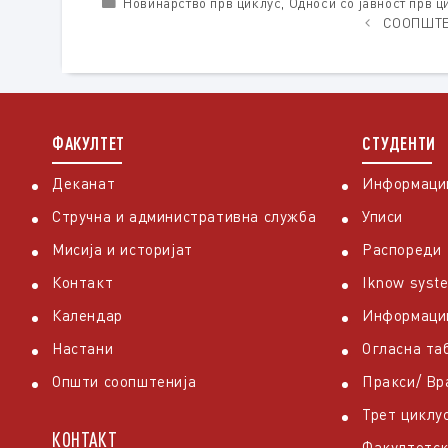
Categories
Новинарство прв циклус
,
Односи со јавност прв ц
СООПШТ
ФАКУЛТЕТ
СТУДЕНТИ
Деканат
Информации
Стручна и административна служба
Уписи
Мисија и историјат
Распореди
Контакт
Iknow syst
Календар
Информаци
Настани
Огласна та
Општи соопштенија
Пракси/ В
Трет циклу
КОНТАКТ
Факултетск