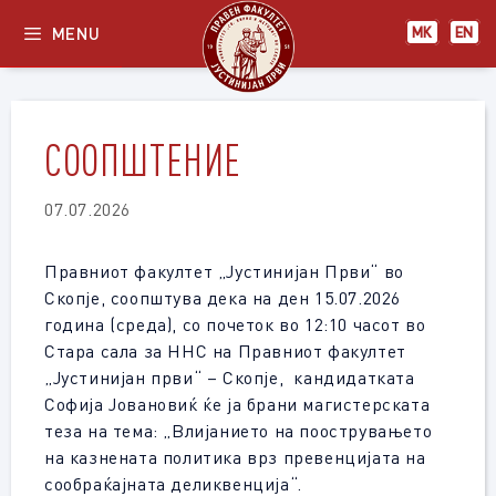
Skip
MENU
МК
EN
to
content
СООПШТЕНИЕ
07.07.2026
Правниот факултет „Јустинијан Први“ во
Скопје, соопштува дека на ден 15.07.2026
година (среда), со почеток во 12:10 часот во
Стара сала за ННС на Правниот факултет
„Јустинијан први“ – Скопје, кандидатката
Софија Јовановиќ ќе ја брани магистерската
теза на тема: „Влијанието на поострувањето
на казнената политика врз превенцијата на
сообраќајната деликвенција“.