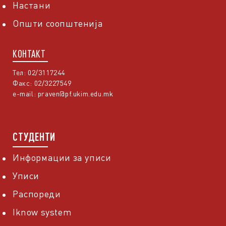
Настани
Општи соопштенија
КОНТАКТ
Тел: 02/3117244
Факс: 02/3227549
e-mail:
praven@pf.ukim.edu.mk
СТУДЕНТИ
Информации за уписи
Уписи
Распореди
Iknow system