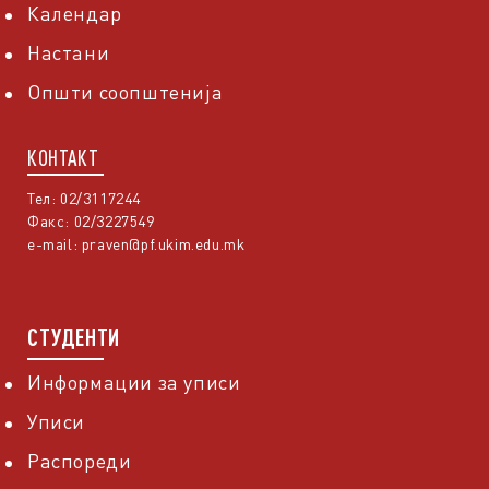
Календар
Настани
Општи соопштенија
КОНТАКТ
Тел: 02/3117244
Факс: 02/3227549
e-mail:
praven@pf.ukim.edu.mk
СТУДЕНТИ
Информации за уписи
Уписи
Распореди