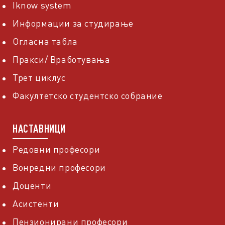
Iknow system
Информации за студирање
Огласна табла
Пракси/ Вработувања
Трет циклус
Факултетско студентско собрание
НАСТАВНИЦИ
Редовни професори
Вонредни професори
Доценти
Асистенти
Пензионирани професори