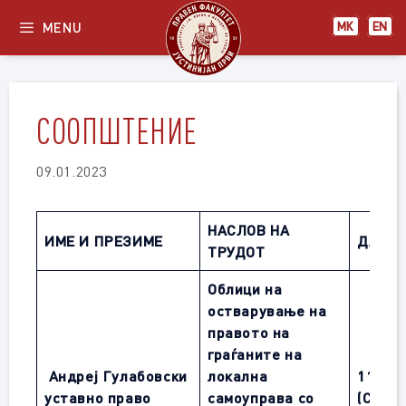
Skip
MENU
МК
EN
to
content
СООПШТЕНИЕ
09.01.2023
НАСЛОВ НА
ИМЕ И ПРЕЗИМЕ
ДАТУ
ТРУДОТ
Облици на
остварување на
правото на
граѓаните на
Андреј Гулабовски
локална
11
.01.
уставно право
самоуправа со
(СРЕД