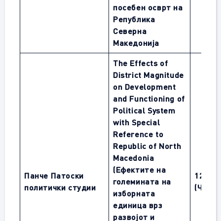
посебен осврт на
Република
Северна
Македонија
The Effects of
District Magnitude
on Development
and Functioning of
Political System
with Special
Reference to
Republic of North
Macedonia
(Ефектите на
Панче Патоски
1
2.01.
големината на
политички студии
(ЧЕТВ
изборната
единица врз
развојот и