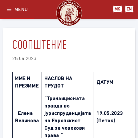
Skip
MENU
МК
EN
to
content
СООПШТЕНИЕ
28.04.2023
ИМЕ И
НАСЛОВ НА
ДАТУМ
ЧА
ПРЕЗИМЕ
ТРУДОТ
“
Транзиционата
правда во
Елена
јуриспруденцијата
19.
05
.202
3
12:
Велинова
на Европскиот
(Петок)
Суд за човекови
права
“