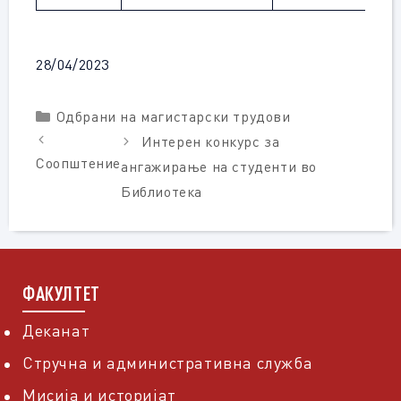
28/04/2023
Categories
Одбрани на магистарски трудови
Интерен конкурс за
Соопштение
ангажирање на студенти во
Библиотека
ФАКУЛТЕТ
Деканат
Стручна и административна служба
Мисија и историјат