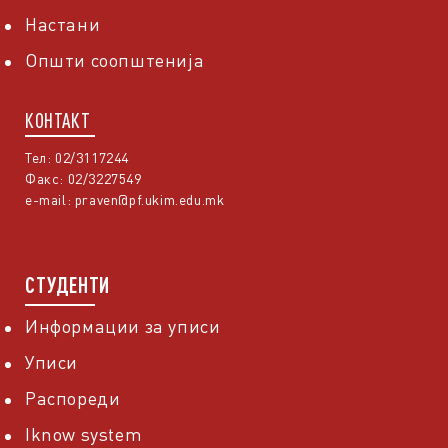
Настани
Општи соопштенија
КОНТАКТ
Тел: 02/3117244
Факс: 02/3227549
e-mail:
praven@pf.ukim.edu.mk
СТУДЕНТИ
Информации за уписи
Уписи
Распореди
Iknow system