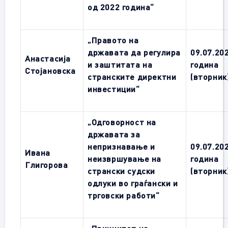
од 2022 година“
„
Правото на
државата да регулира
09.07.20
Анастасија
и заштитата на
година
Стојановска
странските директни
(вторник
инвестиции“
„Одговорност на
државата за
непризнавање и
09.07.20
Ивана
неизвршување на
година
Глигорова
странски судски
(вторник
одлуки во граѓански и
трговски работи“