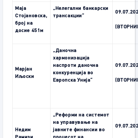
Маја
„
Нелегални банкарски
09
.0
7
.20
Стојановска,
трансакции“
број на
(ВТОРНИ
досие 451м
„Даночна
хармонизација
наспроти даночна
09
.0
7
.20
Марјан
конкуренција во
Иљоски
Европска Унија“
(ВТОРНИ
„Реформи на системот
на управување на
09
.0
7
.20
Недим
јавните финансии во
Рамизи
процесот на