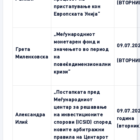
(ВТОРНИ
пристапување кон
Европската Унија“
„Меѓународниот
монетарен фонд и
09
.0
7
.20
Грета
значењето во период
Миленковска
на
(ВТОРНИ
повеќедимензионални
кризи“
„Постапката пред
Меѓународниот
центар за решавање
09.07.20
Александра
на инвестиционите
година
Илиќ
спорови (ICSID) според
(вторник
новите арбитражни
правила на Центарот