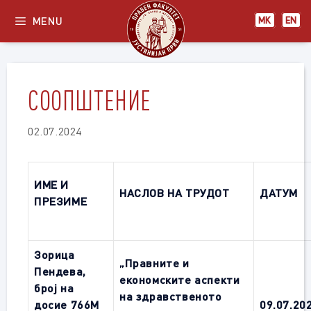
Skip
MENU
МК
EN
to
content
СООПШТЕНИЕ
02.07.2024
ИМЕ И
НАСЛОВ НА ТРУДОТ
ДАТУМ
ПРЕЗИМЕ
Зорица
„Правните и
Пендева,
економските аспекти
број на
на здравственото
досие 766М
09
.0
7
.20