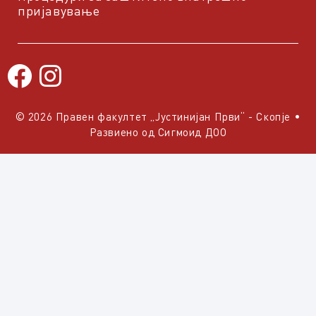
пријавување
© 2026 Правен факултет „Јустинијан Први“ - Скопје
•
Развиено од
Сигмоид ДОО