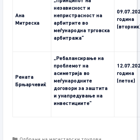
„Принципот на
независност и
09.07.20
Ана
непристрасност на
година
Митреска
арбитрите во
(вторник
меѓународна трговска
арбитража“
„Ребалансирање на
проблемот на
12.07.20
асиметрија во
година
Рената
меѓународните
(петок)
Брњарчевиќ
договори за заштита
и унапредување на
инвестициите“
Categories
Одбрани на магистарски трудови