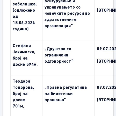
осигурување и
забелишка:
управувањето со
(одложено
(ВТОРНИ
човечките ресурси во
од
здравствените
18
.0
6
.2024
организации“
година)
Стефани
„Друштво со
09
.0
7
.20
Јакимоска,
ограничена
број на
одговорност“
(ВТОРНИ
досие 594м,
Теодора
Тодорова,
„Правна регулатива
09
.0
7
.20
број на
на биоетички
досие
прашања“
(ВТОРНИ
701м,