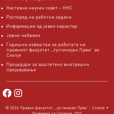
Наставно научен совет – ННС
Распоред на работни задачи
Информации од јавен карактер
Јавни набавки
Годишни извештаи за работата на
правниот факултет „Јустинијан Први“ во
Скопје
Процедури за заштитено внатрешно
пријавување
© 2026 Правен факултет „Јустинијан Први“ - Скопје
•
Развиено од
Сигмоид ДОО