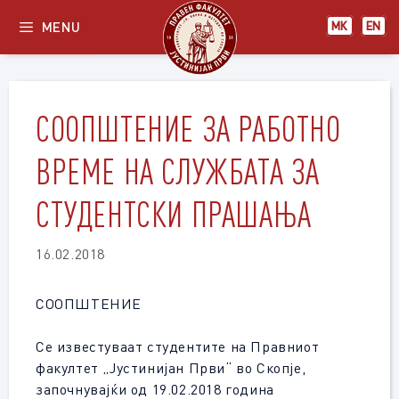
Skip
MENU
МК
EN
to
content
СООПШТЕНИЕ ЗА РАБОТНО
ВРЕМЕ НА СЛУЖБАТА ЗА
СТУДЕНТСКИ ПРАШАЊА
16.02.2018
СООПШТЕНИЕ
Се известуваат студентите на Правниот
факултет „Јустинијан Први“ во Скопјe,
започнувајќи од 19.02.2018 година