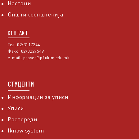
Настани
Општи соопштенија
КОНТАКТ
Тел: 02/3117244
Факс: 02/3227549
e-mail:
praven@pf.ukim.edu.mk
СТУДЕНТИ
Информации за уписи
Уписи
Распореди
Iknow system