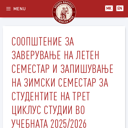
Skip
MENU
МК
EN
to
content
СООПШТЕНИЕ ЗА
ЗАВЕРУВАЊЕ НА ЛЕТЕН
СЕМЕСТАР И ЗАПИШУВАЊЕ
НА ЗИМСКИ СЕМЕСТАР ЗА
СТУДЕНТИТЕ НА ТРЕТ
ЦИКЛУС СТУДИИ ВО
УЧЕБНАТА 2025/2026