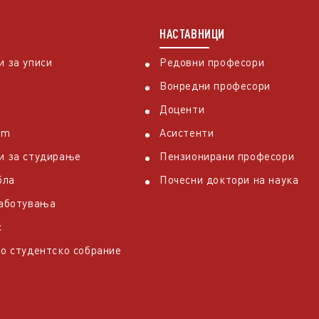
НАСТАВНИЦИ
 за уписи
Редовни професори
Вонредни професори
Доценти
em
Асистенти
и за студирање
Пензионирани професори
бла
Почесни доктори на наука
работувања
с
о студентско собрание