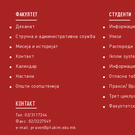
ФАКУЛТЕТ
СТУДЕНТИ
Деканат
Информации
Стручна и административна служба
Уписи
Мисија и историјат
Распореди
Контакт
Iknow syst
Календар
Информаци
Настани
Огласна та
Општи соопштенија
Пракси/ В
Трет циклу
КОНТАКТ
Факултетск
Тел: 02/3117244
Факс: 02/3227549
e-mail:
praven@pf.ukim.edu.mk