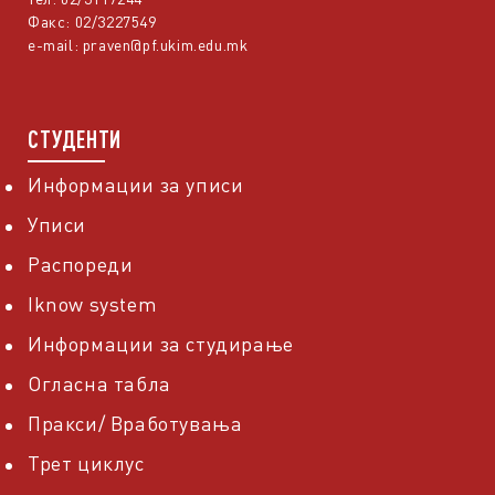
Факс: 02/3227549
e-mail:
praven@pf.ukim.edu.mk
СТУДЕНТИ
Информации за уписи
Уписи
Распореди
Iknow system
Информации за студирање
Огласна табла
Пракси/ Вработувања
Трет циклус