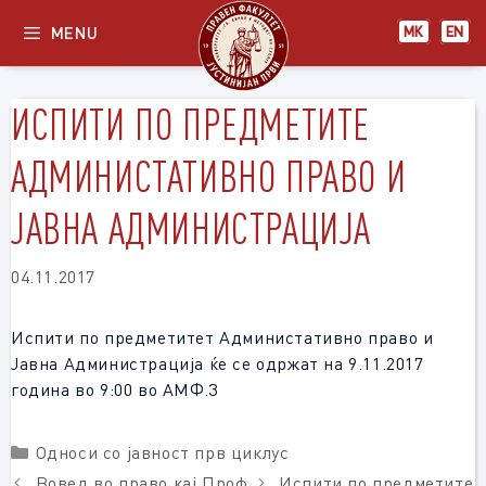
Skip
MENU
МК
EN
to
content
ИСПИТИ ПО ПРЕДМЕТИТЕ
АДМИНИСТАТИВНО ПРАВО И
ЈАВНА АДМИНИСТРАЦИЈА
04.11.2017
Испити по предметитет Администативно право и
Јавна Администрација ќе се одржат на 9.11.2017
година во 9:00 во АМФ.3
Categories
Односи со јавност прв циклус
Вовед во право кај Проф.
Испити по предметите