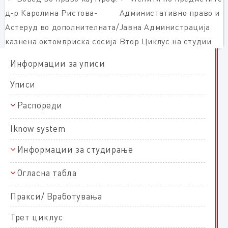
д-р Каролина Ристова-
Администативно право и
Астеруд во дополнителната/
Јавна Администрација
казнена октомвриска сесија
Втор Циклус на студии
Информации за уписи
Уписи
Распореди
Распореди на полагање
Iknow system
Распореди на настава
Информации за студирање
Прв циклус
Распореди на работни задачи
Полагања и оценување
Втор циклус
Огласна табла
Оценување и полагање на прв циклус студии
За ЕКТС
Правни студии
Оценување и полагање на втор циклус студии
Пракси/ Вработувања
Правни студии прв циклус
Магистарски трудови
Политички студии
Пријава и изработка на магистерски труд
Трет циклус
Правни студии втор циклус
Политички студии прв циклус
Права и обврски на студентите