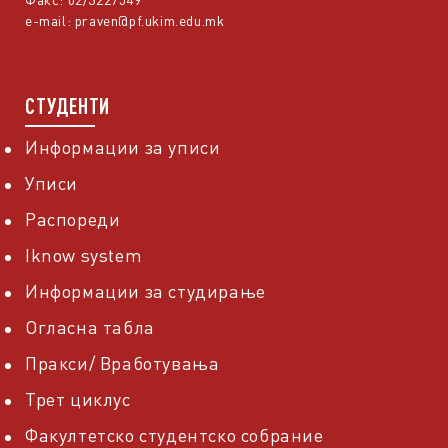
e-mail:
praven@pf.ukim.edu.mk
СТУДЕНТИ
Информации за уписи
Уписи
Распореди
Iknow system
Информации за студирање
Огласна табла
Пракси/ Вработувања
Трет циклус
Факултетско студентско собрание