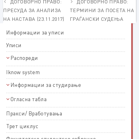
ДОГОВОРНО ПРАВО:
ДОГОВОРНО ПРАВО:
ПРЕСУДА ЗА АНАЛИЗА
ТЕРМИНИ ЗА ПОСЕТА НА
НА НАСТАВА (23.11.2017)
ГРАЃАНСКИ СУДЕЊА
Информации за уписи
Уписи
Распореди
Распореди на полагање
Iknow system
Распореди на настава
Информации за студирање
Прв циклус
Распореди на работни задачи
Полагања и оценување
Втор циклус
Огласна табла
Оценување и полагање на прв циклус студии
За ЕКТС
Правни студии
Оценување и полагање на втор циклус студии
Пракси/ Вработувања
Правни студии прв циклус
Магистарски трудови
Политички студии
Пријава и изработка на магистерски труд
Трет циклус
Правни студии втор циклус
Политички студии прв циклус
Права и обврски на студентите
Студии по новинарство
Одбрани на магистарски трудови
Факултетско студентско собрание