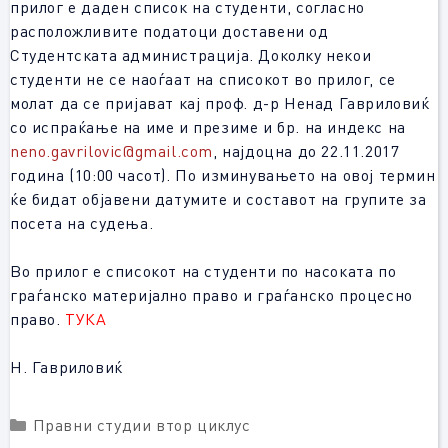
прилог е даден список на студенти, согласно
расположливите податоци доставени од
Студентската администрација. Доколку некои
студенти не се наоѓаат на списокот во прилог, се
молат да се пријават кај проф. д-р Ненад Гавриловиќ
со испраќање на име и презиме и бр. на индекс на
neno.gavrilovic@gmail.com
, најдоцна до 22.11.2017
година (10:00 часот). По изминувањето на овој термин
ќе бидат објавени датумите и составот на групите за
посета на судења.
Во прилог е списокот на студенти по насоката по
граѓанско материјално право и граѓанско процесно
право.
ТУКА
Н. Гавриловиќ
Categories
Правни студии втор циклус