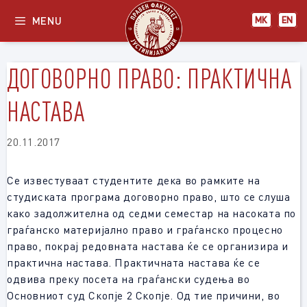
Skip
MENU
МК
EN
to
content
ДОГОВОРНО ПРАВО: ПРАКТИЧНА
НАСТАВА
20.11.2017
Се известуваат студентите дека во рамките на
студиската програма договорно право, што се слуша
како задолжителна од седми семестар на насоката по
граѓанско материјално право и граѓанско процесно
право, покрај редовната настава ќе се организира и
практична настава. Практичната настава ќе се
одвива преку посета на граѓански судења во
Основниот суд Скопје 2 Скопје. Од тие причини, во