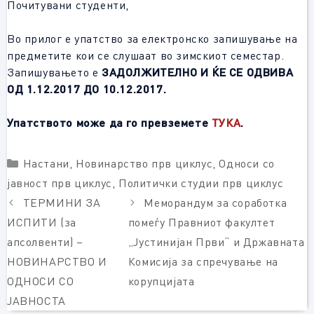
Почитувани студенти,
Во прилог е упатство за електронско запишување на
предметите кои се слушаат во зимскиот семестар.
Запишувањето е
ЗАДОЛЖИТЕЛНО И ЌЕ СЕ ОДВИВА
ОД 1.12.2017 ДО 10.12.2017.
Упатството може да го превземете
ТУКА
.
Categories
Настани
,
Новинарство прв циклус
,
Односи со
јавност прв циклус
,
Политички студии прв циклус
ТЕРМИНИ ЗА
Меморандум за соработка
ИСПИТИ (за
помеѓу Правниот факултет
апсолвенти) –
„Јустинијан Први“ и Државната
НОВИНАРСТВО И
Комисија за спречување на
ОДНОСИ СО
корупцијата
ЈАВНОСТА