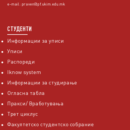
e-mail:
praven@pf.ukim.edu.mk
СТУДЕНТИ
Информации за уписи
Уписи
Распореди
Iknow system
Информации за студирање
Огласна табла
Пракси/ Вработувања
Трет циклус
Факултетско студентско собрание