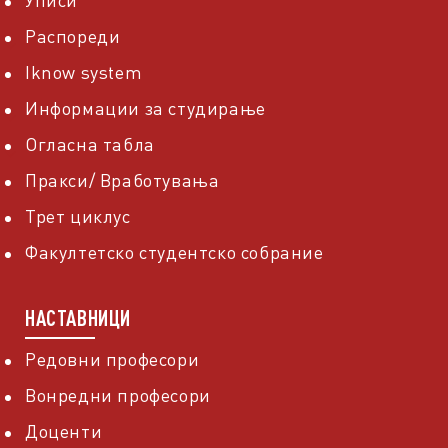
Уписи
Распореди
Iknow system
Информации за студирање
Огласна табла
Пракси/ Вработувања
Трет циклус
Факултетско студентско собрание
НАСТАВНИЦИ
Редовни професори
Вонредни професори
Доценти