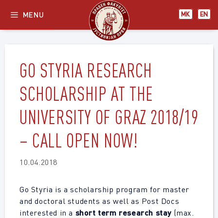
Skip
MENU
МК
EN
to
content
GO STYRIA RESEARCH
SCHOLARSHIP AT THE
UNIVERSITY OF GRAZ 2018/19
– CALL OPEN NOW!
10.04.2018
Go Styria is a scholarship program for master
and doctoral students as well as Post Docs
interested in a
short term research stay
(max.