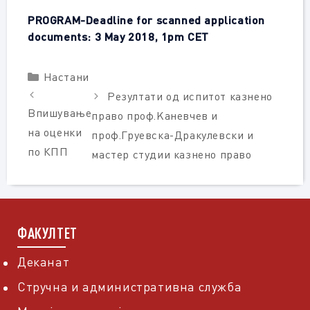
PROGRAM-Deadline for scanned application
documents: 3 May 2018, 1pm CET
Categories
Настани
Резултати од испитот казнено
Впишување
право проф.Kаневчев и
на оценки
проф.Груевска-Дракулевски и
по КПП
мастер студии казнено право
ФАКУЛТЕТ
Деканат
Стручна и административна служба