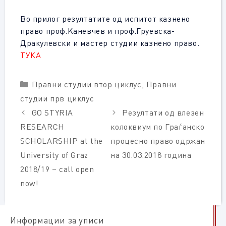
Во прилог резултатите од испитот казнено
право проф.Kаневчев и проф.Груевска-
Дракулевски и мастер студии казнено право.
ТУКА
Categories
Правни студии втор циклус
,
Правни
студии прв циклус
GO STYRIA
Резултати од влезен
RESEARCH
колоквиум по Граѓанско
SCHOLARSHIP at the
процесно право одржан
University of Graz
на 30.03.2018 година
2018/19 – call open
now!
Информации за уписи