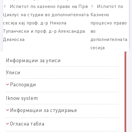
Испитот по казнено право на Прв
Испитот по
Циклус на студии во дополнителната
Казнено
сесија кај проф. д-р Никола
процесно право
Тупанчески и проф. д-р Александра
во
Деаноска
дополнителната
сесија
Информации за уписи
Уписи
Распореди
Распореди на полагање
Iknow system
Распореди на настава
Информации за студирање
Прв циклус
Распореди на работни задачи
Полагања и оценување
Втор циклус
Огласна табла
Оценување и полагање на прв циклус студии
За ЕКТС
Правни студии