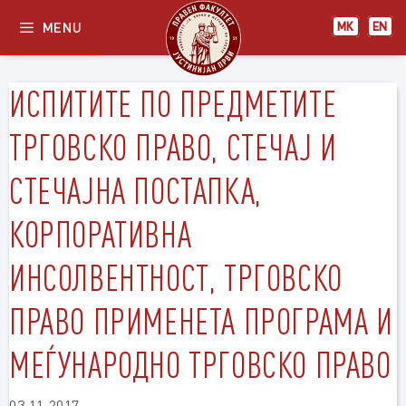
Skip
MENU
МК
EN
to
content
ИСПИТИТЕ ПО ПРЕДМЕТИТЕ
ТРГОВСКО ПРАВО, СТЕЧАЈ И
СТЕЧАЈНА ПОСТАПКА,
КОРПОРАТИВНА
ИНСОЛВЕНТНОСТ, ТРГОВСКО
ПРАВО ПРИМЕНЕТА ПРОГРАМА И
МЕЃУНАРОДНО ТРГОВСКО ПРАВО
03.11.2017