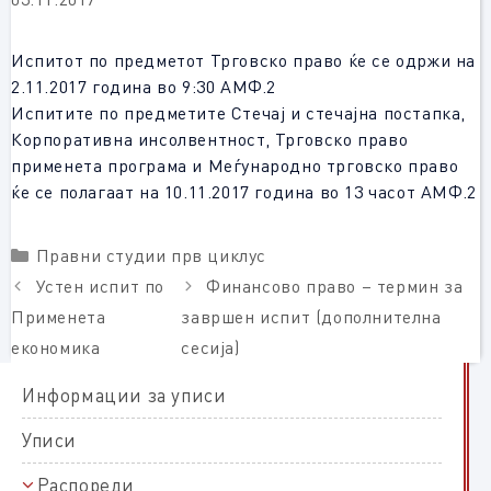
Испитот по предметот Трговско право ќе се одржи на
2.11.2017 година во 9:30 АМФ.2
Испитите по предметите Стечај и стечајна постапка,
Корпоративна инсолвентност, Трговско право
применета програма и Меѓународно трговско право
ќе се полагаат на 10.11.2017 година во 13 часот АМФ.2
Categories
Правни студии прв циклус
Устен испит по
Финансово право – термин за
Применета
завршен испит (дополнителна
економика
сесија)
Информации за уписи
Уписи
Распореди