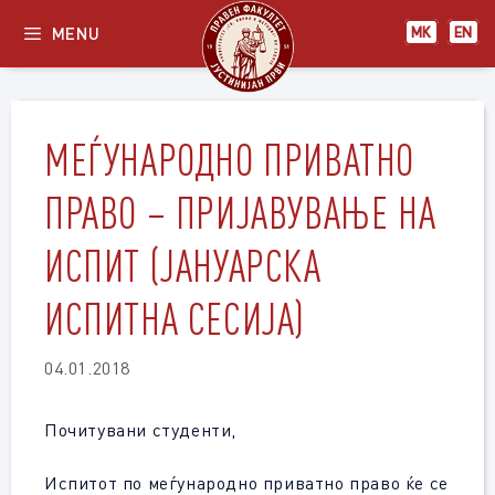
Skip
MENU
МК
EN
to
content
МЕЃУНАРОДНО ПРИВАТНО
ПРАВО – ПРИЈАВУВАЊЕ НА
ИСПИТ (ЈАНУАРСКА
ИСПИТНА СЕСИЈА)
04.01.2018
Почитувани студенти,
Испитот по меѓународно приватно право ќе се