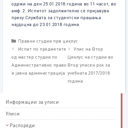
одржи на ден 25.01.2018 година во 11 часот, во
амф. 2. Испитот задолжително се пријавува
преку Службата за студентски прашања
најдоцна до 23.01.2018 година.
Categories
Правни студии прв циклус
Испит по предметите
Упис на Втор
од мастер студии по
Циклус на студии во
Административно право
Втор уписен рок за
и јавна администрација
учебната 2017/2018
година
Информации за уписи
Уписи
Распореди