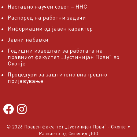
Наставно научен совет – ННС
Распоред на работни задачи
Информации од јавен карактер
Јавни набавки
Годишни извештаи за работата на
правниот факултет „Јустинијан Први“ во
Скопје
Процедури за заштитено внатрешно
пријавување
© 2026 Правен факултет „Јустинијан Први“ - Скопје
•
Развиено од
Сигмоид ДОО