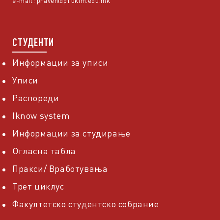
e-mail:
praven@pf.ukim.edu.mk
СТУДЕНТИ
Информации за уписи
Уписи
Распореди
Iknow system
Информации за студирање
Огласна табла
Пракси/ Вработувања
Трет циклус
Факултетско студентско собрание