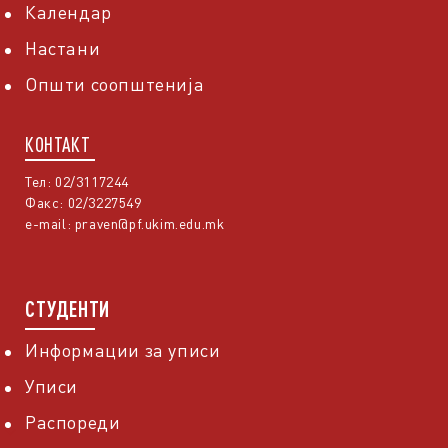
Календар
Настани
Општи соопштенија
КОНТАКТ
Тел: 02/3117244
Факс: 02/3227549
e-mail:
praven@pf.ukim.edu.mk
СТУДЕНТИ
Информации за уписи
Уписи
Распореди