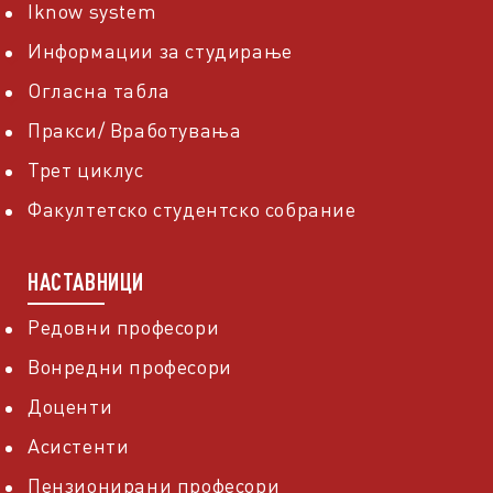
Iknow system
Информации за студирање
Огласна табла
Пракси/ Вработувања
Трет циклус
Факултетско студентско собрание
НАСТАВНИЦИ
Редовни професори
Вонредни професори
Доценти
Асистенти
Пензионирани професори