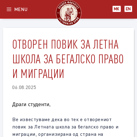
Skip
MENU
МК
EN
to
content
ОТВОРЕН ПОВИК ЗА ЛЕТНА
ШКОЛА ЗА БЕГАЛСКО ПРАВО
И МИГРАЦИИ
06.08.2025
Драги студенти,
Ве известуваме дека во тек е отворениот
повик за Летната школа за бегалско право и
миграции, организирана од страна на