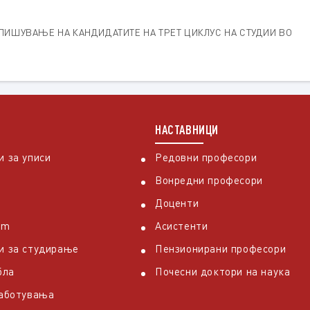
ЗАПИШУВАЊЕ НА КАНДИДАТИТЕ НА ТРЕТ ЦИКЛУС НА СТУДИИ ВО
НАСТАВНИЦИ
 за уписи
Редовни професори
Вонредни професори
Доценти
em
Асистенти
и за студирање
Пензионирани професори
бла
Почесни доктори на наука
работувања