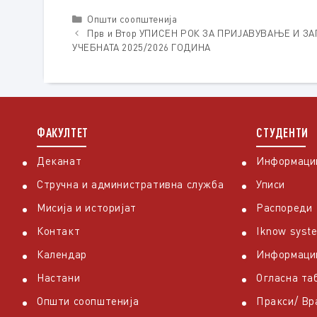
Categories
Општи соопштенија
Прв и Втор УПИСЕН РОК ЗА ПРИЈАВУВАЊЕ И 
УЧЕБНАТА 2025/2026 ГОДИНА
ФАКУЛТЕТ
СТУДЕНТИ
Деканат
Информации
Стручна и административна служба
Уписи
Мисија и историјат
Распореди
Контакт
Iknow syst
Календар
Информаци
Настани
Огласна та
Општи соопштенија
Пракси/ В