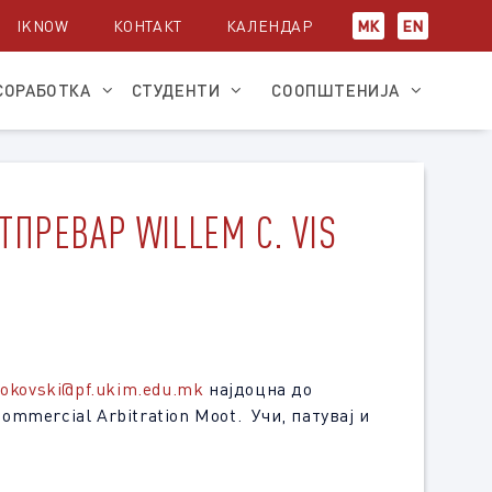
IKNOW
КОНТАКТ
КАЛЕНДАР
МК
EN
СОРАБОТКА
СТУДЕНТИ
СООПШТЕНИЈА
ПРЕВАР WILLEM C. VIS
dokovski@pf.ukim.edu.mk
најдоцна до
Commercial Arbitration Moot. Учи, патувај и