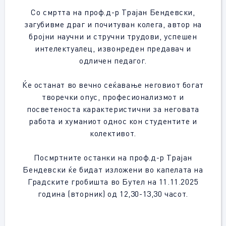
Со смртта на проф.д-р Трајан Бендевски,
загубивме драг и почитуван колега, автор на
бројни научни и стручни трудови, успешен
интелектуалец, извонреден предавач и
одличен педагог.
Ќе останат во вечно сеќавање неговиот богат
творечки опус, професионализмот и
посветеноста карактеристични за неговата
работа и хуманиот однос кон студентите и
колективот.
Посмртните останки на проф.д-р Трајан
Бендевски ќе бидат изложени во капелата на
Градските гробишта во Бутел на 11.11.2025
година (вторник) од 12,30-13,30 часот.