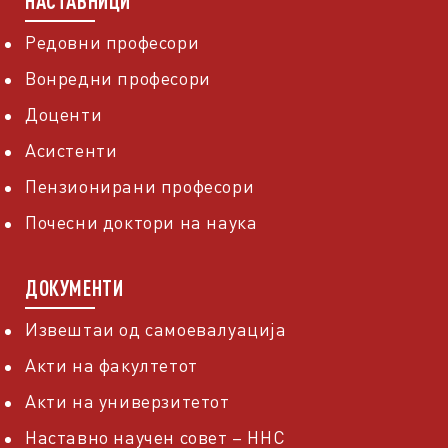
НАСТАВНИЦИ
Редовни професори
Вонредни професори
Доценти
Асистенти
Пензионирани професори
Почесни доктори на наука
ДОКУМЕНТИ
Извештаи од самоевалуација
Акти на факултетот
Акти на универзитетот
Наставно научен совет – ННС