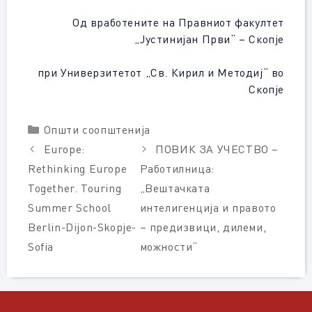
Од вработените на Правниот факултет
„Јустинијан Први“ – Скопје
при Универзитетот „Св. Кирил и Методиј“ во
Скопје
Categories
Општи соопштенија
Europe:
ПОВИК ЗА УЧЕСТВО –
Rethinking Europe
Работилница:
Together. Touring
„Вештачката
Summer School
интелигенција и правото
Berlin-Dijon-Skopje-
– предизвици, дилеми,
Sofia
можности“