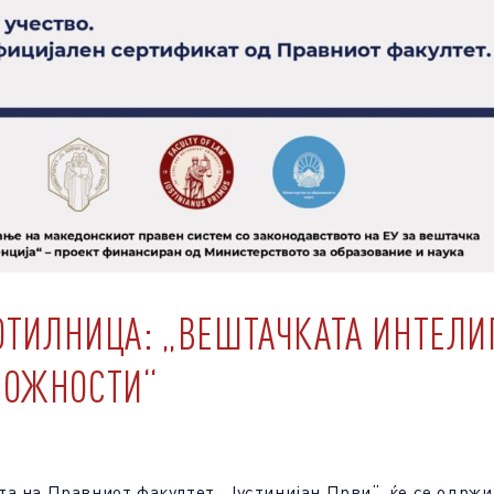
ОТИЛНИЦА: „ВЕШТАЧКАТА ИНТЕЛИ
МОЖНОСТИ“
та на Правниот факултет „Јустинијан Први“, ќе се одрж