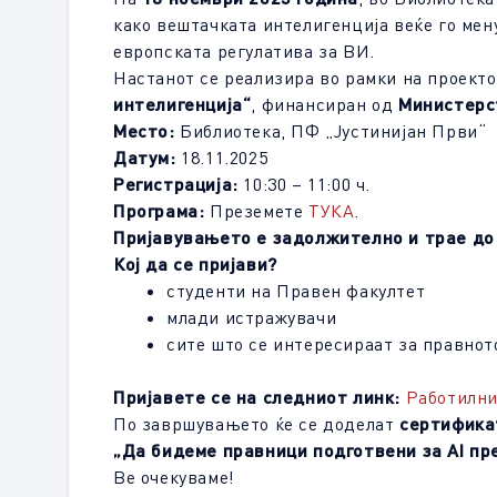
како вештачката интелигенција веќе го мену
европската регулатива за ВИ.
Настанот се реализира во рамки на проект
интелигенција“
, финансиран од
Министерс
Место:
Библиотека, ПФ „Јустинијан Први“
Датум:
18.11.2025
Регистрација:
10:30 – 11:00 ч.
Програма:
Преземете
ТУКА
.
Пријавувањето е задолжително и трае до 
Кој да се пријави?
студенти на Правен факултет
млади истражувачи
сите што се интересираат за правнот
Пријавете се на следниот линк:
Работилни
По завршувањето ќе се доделат
сертифика
„Да бидеме правници подготвени за AI пр
Ве очекуваме!