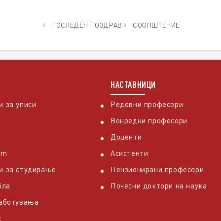
ПОСЛЕДЕН ПОЗДРАВ
СООПШТЕНИЕ
НАСТАВНИЦИ
 за уписи
Редовни професори
Вонредни професори
Доценти
em
Асистенти
и за студирање
Пензионирани професори
бла
Почесни доктори на наука
работувања
с