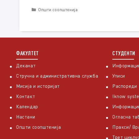
Categories
Општи соопштенија
ФАКУЛТЕТ
СТУДЕНТИ
Деканат
Информации
Стручна и административна служба
Уписи
Мисија и историјат
Распореди
Контакт
Iknow syst
Календар
Информаци
Настани
Огласна та
Општи соопштенија
Пракси/ В
Трет циклу