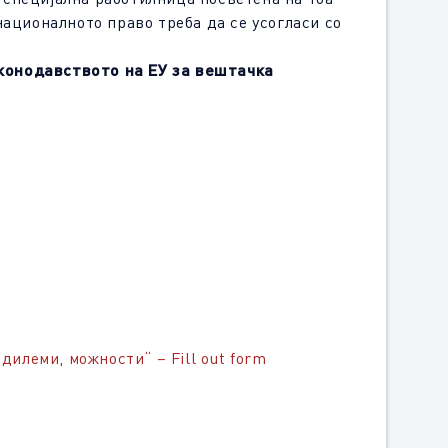
националното право треба да се усогласи со
конодавството на ЕУ за вештачка
илеми, можности“ – Fill out form