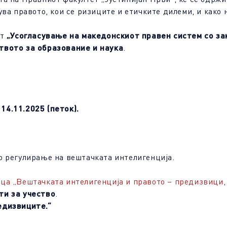
ва правото, кои се ризиците и етичките дилеми, и како 
от
„Усогласување на македонскиот правен систем со за
твото за образование и наука
.
14.11.2025 (петок).
о регулирање на вештачката интелигенција.
ца „Вештачката интелигенција и правото – предизвици, д
ти за учество
.
едизвиците.“