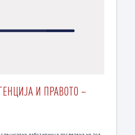
ГЕНЦИЈА И ПРАВОТО –
и специјална работилница посветена на тоа