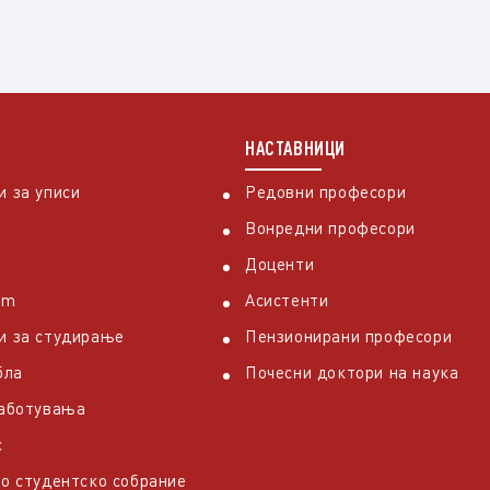
НАСТАВНИЦИ
 за уписи
Редовни професори
Вонредни професори
Доценти
em
Асистенти
и за студирање
Пензионирани професори
бла
Почесни доктори на наука
работувања
с
о студентско собрание