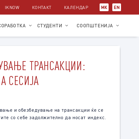
IKNOW
КОНТАКТ
КАЛЕНДАР
МК
EN
СОРАБОТКА
СТУДЕНТИ
СООПШТЕНИЈА
УВАЊЕ ТРАНСАКЦИИ:
А СЕСИЈА
ување и обезбедување на трансакции ќе се
нтите со себе задолжително да носат индекс.