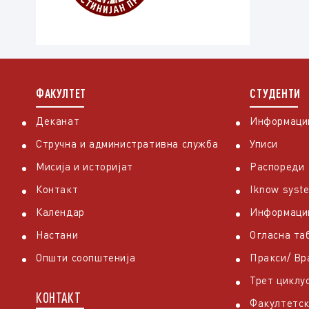
ФАКУЛТЕТ
СТУДЕНТИ
Деканат
Информации
Стручна и административна служба
Уписи
Мисија и историјат
Распореди
Контакт
Iknow syst
Календар
Информаци
Настани
Огласна та
Општи соопштенија
Пракси/ В
Трет циклу
КОНТАКТ
Факултетск