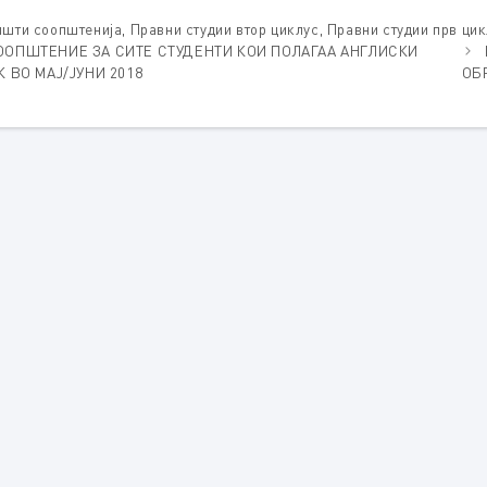
tegories
пшти соопштенија
,
Правни студии втор циклус
,
Правни студии прв ци
ООПШТЕНИЕ ЗА СИТЕ СТУДЕНТИ КОИ ПОЛАГАА АНГЛИСКИ
К ВО МАЈ/ЈУНИ 2018
ОБ