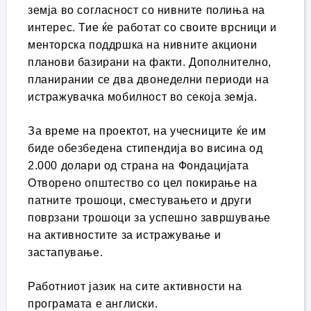
земја во согласност со нивните полиња на
интерес. Тие ќе работат со своите врсници и
менторска поддршка на нивните акциони
планови базирани на факти. Дополнително,
планирании се два двонеделни периоди на
истражувачка мобилност во секоја земја.
За време на проектот, на учесниците ќе им
биде обезбедена стипендија во висина од
2.000 долари од страна на Фондацијата
Отворено општество со цел покирање на
патните трошоци, сместувањето и други
поврзани трошоци за успешно завршување
на активностите за истражување и
застапување.
Работниот јазик на сите активности на
програмата е англиски.