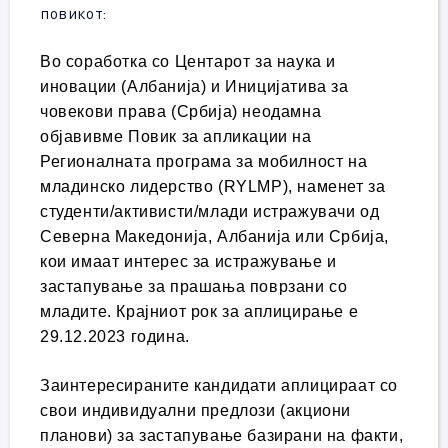
повикот:
Во соработка со Центарот за наука и
иновации (Албанија) и Иницијатива за
човекови права (Србија) неодамна
објавивме Повик за апликации на
Регионалната програма за мобилност на
младинско лидерство (RYLMP), наменет за
студенти/активисти/млади истражувачи од
Северна Македонија, Албанија или Србија,
кои имаат интерес за истражување и
застапување за прашања поврзани со
младите. Крајниот рок за аплицирање е
29.12.2023 година.
Заинтересираните кандидати аплицираат со
свои индивидуални предлози (акциони
планови) за застапување базирани на факти,