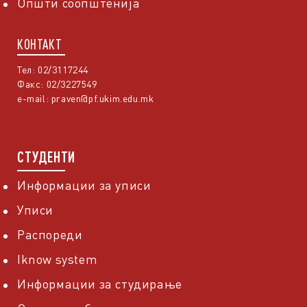
Општи соопштенија
КОНТАКТ
Тел: 02/3117244
Факс: 02/3227549
e-mail:
praven@pf.ukim.edu.mk
СТУДЕНТИ
Информации за уписи
Уписи
Распореди
Iknow system
Информации за студирање