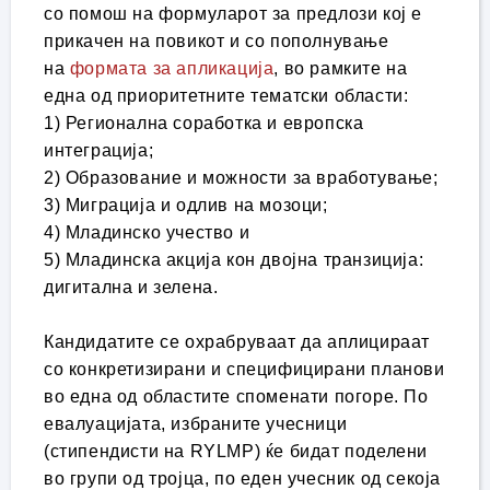
со помош на формуларот за предлози кој е
прикачен на повикот и со пополнување
на
формата за апликација
, во рамките на
една од приоритетните тематски области:
1) Регионална соработка и европска
интеграција;
2) Образование и можности за вработување;
3) Миграција и одлив на мозоци;
4) Младинско учество и
5) Младинска акција кон двојна транзиција:
дигитална и зелена.
Кандидатите се охрабруваат да аплицираат
со конкретизирани и специфицирани планови
во една од областите споменати погоре. По
евалуацијата, избраните учесници
(стипендисти на RYLMP) ќе бидат поделени
во групи од тројца, по еден учесник од секоја