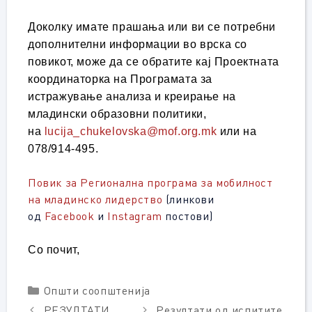
Доколку имате прашања или ви се потребни
дополнителни информации во врска со
повикот, може да се обратите кај Проектната
координаторка на Програмата за
истражување анализа и креирање на
младински образовни политики,
на
lucija_chukelovska@mof.org.mk
или на
078/914-495.
Повик
за Регионална програма за мобилност
на младинско лидерство
(линкови
од
Facebook
и
Instagram
постови)
Со почит,
Categories
Општи соопштенија
РЕЗУЛТАТИ
Резултати од испитите