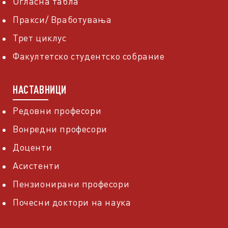
Огласна табла
Пракси/ Вработувања
Трет циклус
Факултетско студентско собрание
НАСТАВНИЦИ
Редовни професори
Вонредни професори
Доценти
Асистенти
Пензионирани професори
Почесни доктори на наука